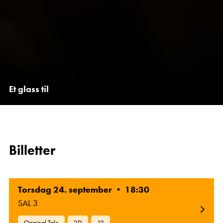
Et glass til
Billetter
Torsdag 24. september • 18:30
SAL 3
Original Tale
2D
12