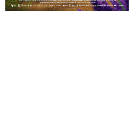
Originaltittel:
Miss Moxy
Premiere:
2026-08-28
Varighet:
1t 28min
Sjanger:
Familiefilm, Barnefilm, Animasjon
Aldersgrense:
6
Originalspråk:
Norsk