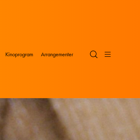
Kinoprogram
Arrangementer
Summerween
Aldersgrenser
Billettinfo
Kommende filmer
Siste visning
Gavekort
Nyhetsbrev
Kinobursdag
Studenttilbud
Skole- og barnehagekino
Seniorkino
Babykino
Strikkekino
Utleie