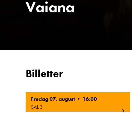
Vaiana
Billetter
Fredag 07. august • 16:00
SAL 3
Original Tale
2D
Norsk Tekst
6 ÅR