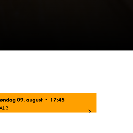
øndag 09. august • 17:45
AL 3
Original Tale
2D
Norsk Tekst
6 ÅR