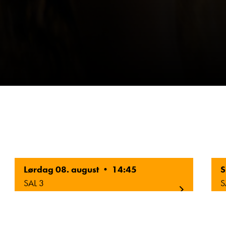
Lørdag 08. august • 14:45
S
SAL 3
S
Original Tale
2D
Norsk Tekst
6 ÅR