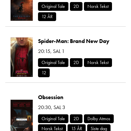
Original Tale
2D
Norsk Tekst
12 ÅR
Spider-Man: Brand New Day
20:15
,
SAL 1
Original Tale
2D
Norsk Tekst
12
Obsession
20:30
,
SAL 3
Original Tale
2D
Dolby Atmos
Norsk Tekst
15 ÅR
Siste dag