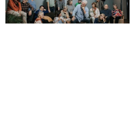
KorX med egne favoritter
19:00
|
FRISCENA
Kjøp billetter
Les mer
23
.
SEP.