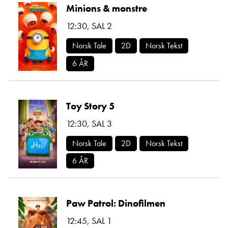
Minions & monstre
12:30
,
SAL 2
Norsk Tale
2D
Norsk Tekst
6 ÅR
Toy Story 5
12:30
,
SAL 3
Norsk Tale
2D
Norsk Tekst
6 ÅR
Paw Patrol: Dinofilmen
12:45
,
SAL 1