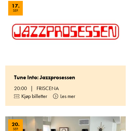
17
.
SEP.
Tune Into: Jazzprosessen
20:00
|
FRISCENA
Kjøp billetter
Les mer
20
.
SEP.