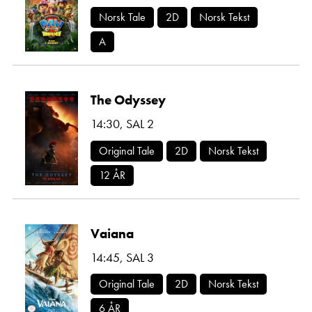
Norsk Tale
2D
Norsk Tekst
A
The Odyssey
14:30
,
SAL 2
Original Tale
2D
Norsk Tekst
12 ÅR
Vaiana
14:45
,
SAL 3
Original Tale
2D
Norsk Tekst
6 ÅR