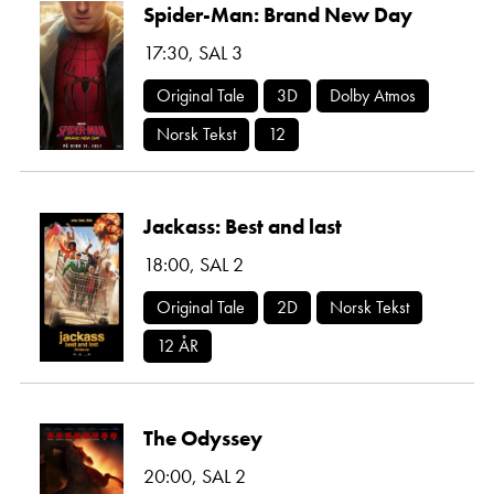
Spider-Man: Brand New Day
17:30
,
SAL 3
Original Tale
3D
Dolby Atmos
Norsk Tekst
12
Jackass: Best and last
18:00
,
SAL 2
Original Tale
2D
Norsk Tekst
12 ÅR
The Odyssey
20:00
,
SAL 2