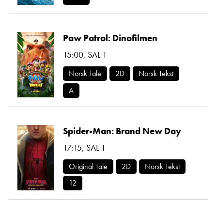
Paw Patrol: Dinofilmen
15:00
,
SAL 1
Norsk Tale
2D
Norsk Tekst
A
Spider-Man: Brand New Day
17:15
,
SAL 1
Original Tale
2D
Norsk Tekst
12