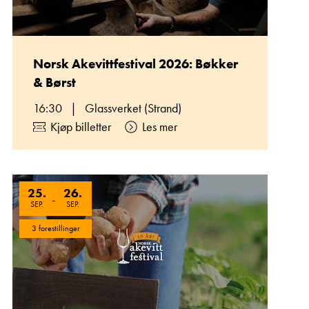
Norsk Akevittfestival 2026: Bøkker
& Børst
16:30
|
Glassverket (Strand)
Kjøp billetter
Les mer
25
.
26
.
-
SEP.
SEP.
3 forestillinger