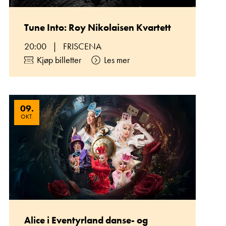
Tune Into: Roy Nikolaisen Kvartett
20:00
|
FRISCENA
Kjøp billetter
Les mer
09
.
OKT.
Alice i Eventyrland danse- og