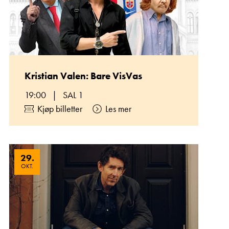
Kristian Valen: Bare VisVas
19:00
|
SAL 1
Kjøp billetter
Les mer
29
.
OKT.