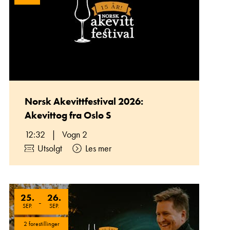
Norsk Akevittfestival 2026:
Akevittog fra Oslo S
12:32
|
Vogn 2
Utsolgt
Les mer
25
.
26
.
-
SEP.
SEP.
2 forestillinger