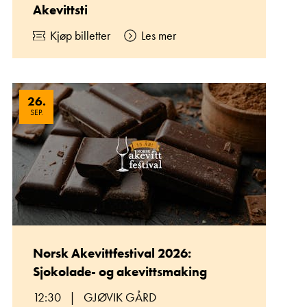
Akevittsti
Kjøp billetter
Les mer
26
.
SEP.
Norsk Akevittfestival 2026:
Sjokolade- og akevittsmaking
12:30
|
GJØVIK GÅRD