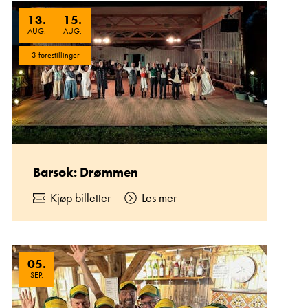
13
.
15
.
-
AUG.
AUG.
3 forestillinger
Barsok: Drømmen
Kjøp billetter
Les mer
05
.
SEP.