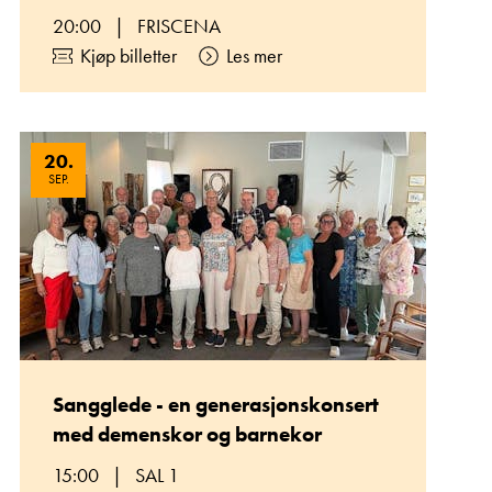
20:00
|
FRISCENA
Kjøp billetter
Les mer
20
.
SEP.
Sangglede - en generasjonskonsert
med demenskor og barnekor
15:00
|
SAL 1