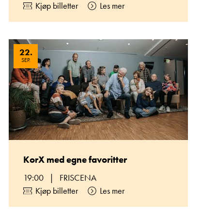
Kjøp billetter
Les mer
22
.
SEP.
KorX med egne favoritter
19:00
|
FRISCENA
Kjøp billetter
Les mer