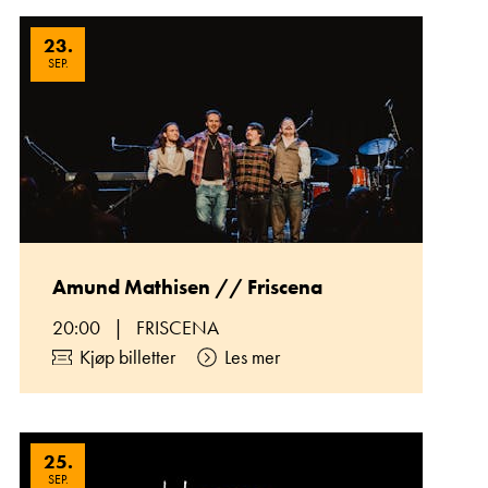
23
.
SEP.
Amund Mathisen // Friscena
20:00
|
FRISCENA
Kjøp billetter
Les mer
25
.
SEP.