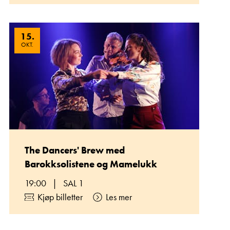
15
.
OKT.
The Dancers' Brew med
Barokksolistene og Mamelukk
19:00
|
SAL 1
Kjøp billetter
Les mer