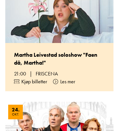
Martha Leivestad soloshow "Faen
då, Martha!"
21:00
|
FRISCENA
Kjøp billetter
Les mer
24
.
OKT.