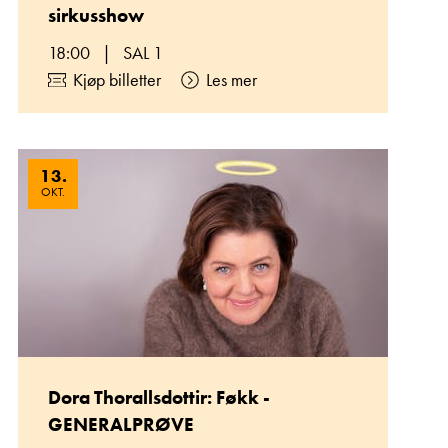
sirkusshow
18:00
|
SAL 1
Kjøp billetter
Les mer
13
.
OKT.
Dora Thorallsdottir: Føkk -
GENERALPRØVE