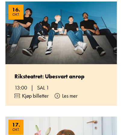
16
.
OKT.
Riksteatret: Ubesvart anrop
13:00
|
SAL 1
Kjøp billetter
Les mer
17
.
OKT.