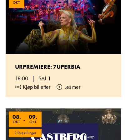
OKT.
URPREMIERE: 7UPERBIA
18:00
|
SAL 1
Kjøp billetter
Les mer
08
.
09
.
-
OKT.
OKT.
2 forestillinger