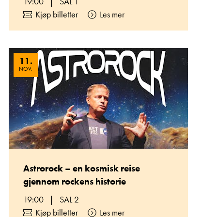
19:00
|
SAL 1
Kjøp billetter
Les mer
11
.
NOV.
Astrorock – en kosmisk reise
gjennom rockens historie
19:00
|
SAL 2
Kjøp billetter
Les mer